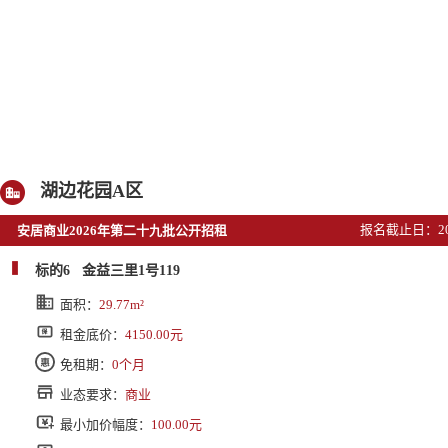
湖边花园A区
报名截止日：20
安居商业2026年第二十九批公开招租
标的6 金益三里1号119
面积：
29.77m²
租金底价：
4150.00元
免租期：
0个月
业态要求：
商业
最小加价幅度：
100.00元