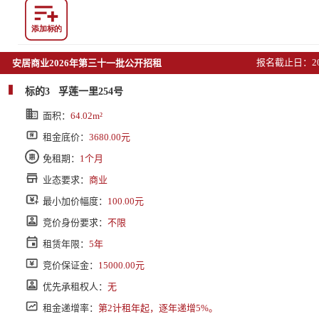
报名截止日：20
安居商业2026年第三十一批公开招租
标的3 孚莲一里254号
面积：
64.02m²
租金底价：
3680.00元
免租期：
1个月
业态要求：
商业
最小加价幅度：
100.00元
竞价身份要求：
不限
租赁年限：
5年
竞价保证金：
15000.00元
优先承租权人：
无
租金递增率：
第2计租年起，逐年递增5%。