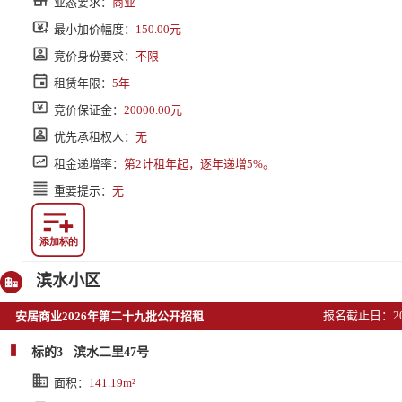
业态要求：
商业
最小加价幅度：
150.00元
竞价身份要求：
不限
租赁年限：
5年
竞价保证金：
20000.00元
优先承租权人：
无
租金递增率：
第2计租年起，逐年递增5%。
重要提示：
无
滨水小区
报名截止日：20
安居商业2026年第二十九批公开招租
标的3 滨水二里47号
面积：
141.19m²