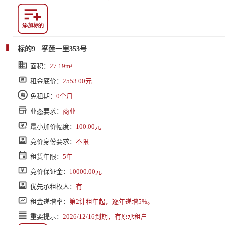
标的9 孚莲一里353号
面积：
27.19m²
租金底价：
2553.00元
免租期：
0个月
业态要求：
商业
最小加价幅度：
100.00元
竞价身份要求：
不限
租赁年限：
5年
竞价保证金：
10000.00元
优先承租权人：
有
租金递增率：
第2计租年起，逐年递增5%。
重要提示：
2026/12/16到期，有原承租户