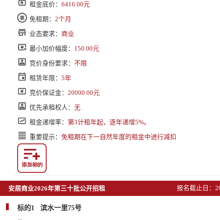
租金底价：
6416.00元
免租期：
2个月
业态要求：
商业
最小加价幅度：
150.00元
竞价身份要求：
不限
租赁年限：
5年
竞价保证金：
20000.00元
优先承租权人：
无
租金递增率：
第3计租年起，逐年递增5%。
重要提示：
免租期在下一自然年度的租金中进行减扣
报名截止日：20
安居商业2026年第三十批公开招租
标的1 滨水一里75号