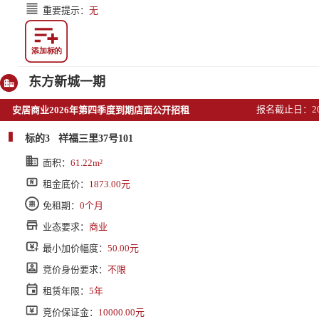
重要提示：
无
东方新城一期
报名截止日：20
安居商业2026年第四季度到期店面公开招租
标的3 祥福三里37号101
面积：
61.22m²
租金底价：
1873.00元
免租期：
0个月
业态要求：
商业
最小加价幅度：
50.00元
竞价身份要求：
不限
租赁年限：
5年
竞价保证金：
10000.00元