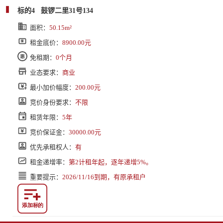
标的4 鼓锣二里31号134
面积：
50.15m²
租金底价：
8900.00元
免租期：
0个月
业态要求：
商业
最小加价幅度：
200.00元
竞价身份要求：
不限
租赁年限：
5年
竞价保证金：
30000.00元
优先承租权人：
有
租金递增率：
第2计租年起，逐年递增5%。
重要提示：
2026/11/16到期，有原承租户