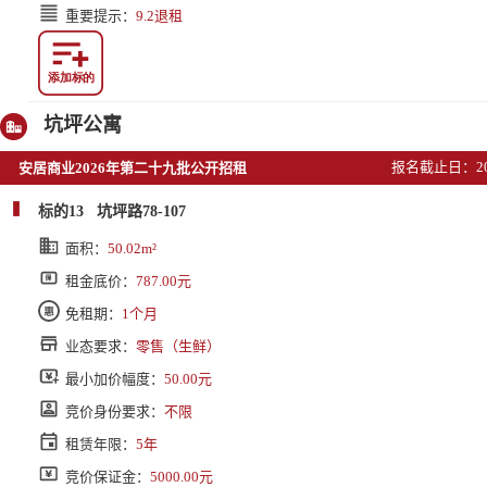
重要提示：
9.2退租
坑坪公寓
报名截止日：20
安居商业2026年第二十九批公开招租
标的13 坑坪路78-107
面积：
50.02m²
租金底价：
787.00元
免租期：
1个月
业态要求：
零售（生鲜）
最小加价幅度：
50.00元
竞价身份要求：
不限
租赁年限：
5年
竞价保证金：
5000.00元