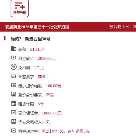
报名截止日：20
安居商业2026年第三十一批公开招租
标的2 新景西里30号
面积：
54.11m²
租金底价：
2950.00元
免租期：
1个月
业态要求：
商业
最小加价幅度：
100.00元
竞价身份要求：
不限
租赁年限：
5年
竞价保证金：
10000.00元
优先承租权人：
无
租金递增率：
第2计租年起，逐年递增5%。