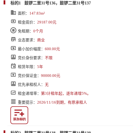
标的1 鼓锣二里31号136，鼓锣二里31号137
面积：
147.83m²
租金底价：
29187.00元
免租期：
0个月
业态要求：
商业
最小加价幅度：
600.00元
竞价身份要求：
不限
租赁年限：
5年
竞价保证金：
90000.00元
优先承租权人：
无
租金递增率：
第3计租年起，逐年递增5%。
重要提示：
2026/11/16到期，有原承租人