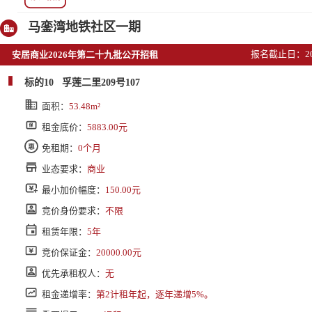
马銮湾地铁社区一期
报名截止日：20
安居商业2026年第二十九批公开招租
标的10 孚莲二里209号107
面积：
53.48m²
租金底价：
5883.00元
免租期：
0个月
业态要求：
商业
最小加价幅度：
150.00元
竞价身份要求：
不限
租赁年限：
5年
竞价保证金：
20000.00元
优先承租权人：
无
租金递增率：
第2计租年起，逐年递增5%。