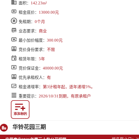
面积：
142.23m²
租金底价：
13000.00元
免租期：
0个月
业态要求：
商业
最小加价幅度：
300.00元
竞价身份要求：
不限
租赁年限：
5年
竞价保证金：
40000.00元
优先承租权人：
有
租金递增率：
第3计租年起，逐年递增5%。
重要提示：
2026/10/31到期，有原承租户
华铃花园三期