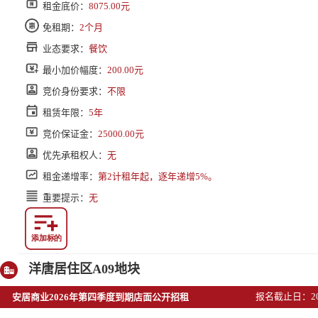
租金底价：
8075.00元
免租期：
2个月
业态要求：
餐饮
最小加价幅度：
200.00元
竞价身份要求：
不限
租赁年限：
5年
竞价保证金：
25000.00元
优先承租权人：
无
租金递增率：
第2计租年起，逐年递增5%。
重要提示：
无
洋唐居住区A09地块
报名截止日：20
安居商业2026年第四季度到期店面公开招租