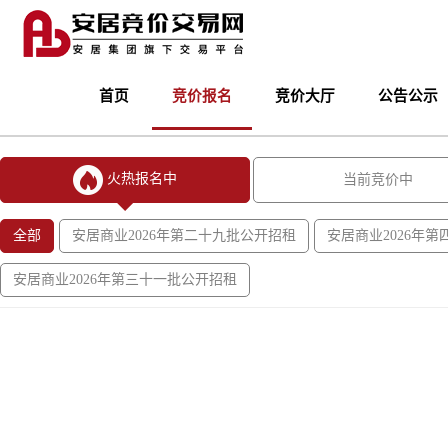
首页
竞价报名
竞价大厅
公告公示
火热报名中
当前竞价中
全部
安居商业2026年第二十九批公开招租
安居商业2026年
安居商业2026年第三十一批公开招租